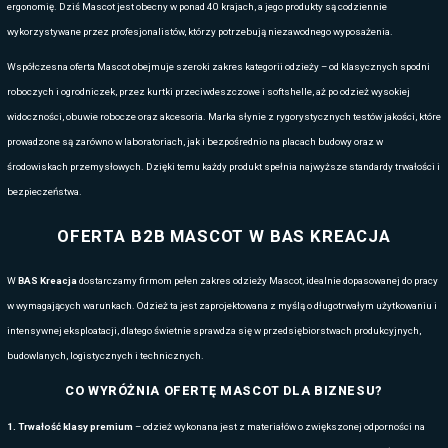
ZAINSPIRUJ SIĘ!
Zobacz nasze pomysły na atrakcyjną odzież dla Twojej marki