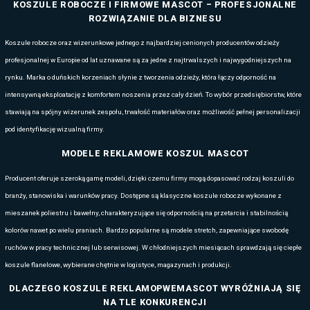
prowadzone są zarówno w laboratoriach, jak i bezpośrednio na placa
środowiskach przemysłowych. Dzięki temu każdy produkt spełnia naj
bezpieczeństwa.
OFERTA B2B MASCOT W BAS
W
BAS Kreacja
dostarczamy firmom pełen zakres odzieży Mascot, id
w wymagających warunkach. Odzież ta jest zaprojektowana z myślą o
intensywnej eksploatacji, dlatego świetnie sprawdza się w przedsięb
budowlanych, logistycznych i technicznych.
CO WYRÓŻNIA OFERTĘ MASCOT DLA
1. Trwałość klasy premium
– odzież wykonana jest z materiałów o 