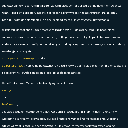
koszule flanelowe, wybierane chętnie w logistyce, magazynach i produ
DLACZEGO KOSZULE REKLAMOPWEMASCOT 
NA TLE KONKURENCJI
Każdy model projektowany jest zgodnie z duńską filozofią ergonomii i
doceniają wygodę, trwałość i to, jak odzież układa się na sylwetce, ni
pracy. Wzmocnienia newralgicznych obszarów, przemyślane rozmies
praktyczne detale oraz wysokiej jakości guziki i przeszycia tworzą pro
oczekiwania nawet najbardziej wymagających branż. Koszule zachowuj
odpowiednio dobrane tkaniny gwarantują komfort termiczny zarówno la
ZASTOSOWANIE KOSZUL W FIRMACH I IC
DZIAŁANIACH MARKETINGOW