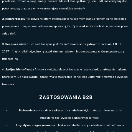
ODZIEŻ REKLAMOWA MASCOT – PREZE
PREMIUM!
HISTORIA MARKI - OFERTA B
Mascot
to jedna z najbardziej rozpoznawalnych europejskich mare
technicznej
, która od wielu lat wyznacza standardy jakości, trwałośc
środowisku pracy. Firma powstała w Danii, gdzie od początku stawiała
skandynawskiego podejścia do projektowania z innowacyjnymi techn