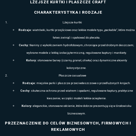
kontaktach z klientami. Personalizacja pozwala przekształcić softsh
firmowego logo – widoczny przez cały rok.
Koszulki Mascot
to uniwersalna propozycja dla firm, które chcą w p
spójność wizualną zespołu. Wysokiej jakości materiały, dobrze skrojo
kolorów umożliwiają dopasowanie koszulek do charakteru branży oraz 
Doskonale sprawdzają się jako element codziennego uniformu, odzie
promocyjna podczas targów, szkoleń i kampanii reklamowych. Połącz
haftem stają się idealnym nośnikiem komunikatu, który pracuje na wi
Wybierając odzież Mascot, firmy zyskują produkty, które łączą wysok
niezawodność i estetykę – a przy tym oferują szerokie możliwości per
każdy element garderoby może zostać spójnie oznaczony. To inwestyc