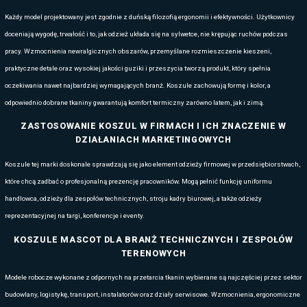
przetarcia, rozdarcia, oleje, smary i deszcz. Mascot stosuje tkaniny 
potrójne szwy oraz systemy wzmacniające newralgiczne strefy.
2. Komfort pracy
– elastyczne strefy stretch, oddychające membrany
przemyślane umiejscowienie kieszeni sprawiają, że użytkownik moż
cały dzień.
3. Bezpieczeństwo
– odzież dostępna jest również w wersjach zgo
20471 (high visibility), ochroną przed zimnem, wiatrem lub deszczem
trudnopalną.
4. Spójna identyfikacja firmowa
– odzież Mascot doskonale nadaje 
nadrukiem lub naszywkami. Umożliwia to stworzenie jednolitego uni
trwałości.