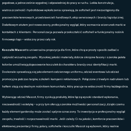
eventów, targów czy spotkań z klientami.
polówki
Craft projektuje swoje
z myślą o intensywnym użytkowaniu — 
które są odporne na odkształcenia, dobrze odprowadzają wilgoć i zac
przez długi czas. Dzięki temu koszulki polo stanowią niezawodny ele
podkreśla wizerunek zespołu i buduje spójność marki.
Oferujemy pełną
personalizację polówek Mascot
— od klasycznego 
bardziej zaawansowane metody znakowania. Twoje logo może znaleźć 
plecach lub w innych miejscach, aby stworzyć idealnie dopasowany pr
firmy.
Polówki Mascot sprawdzą się w branży usługowej, handlu, logistyce, 
hotelarstwie
sporcie
,
oraz podczas wszelkich działań promocyjnych. T