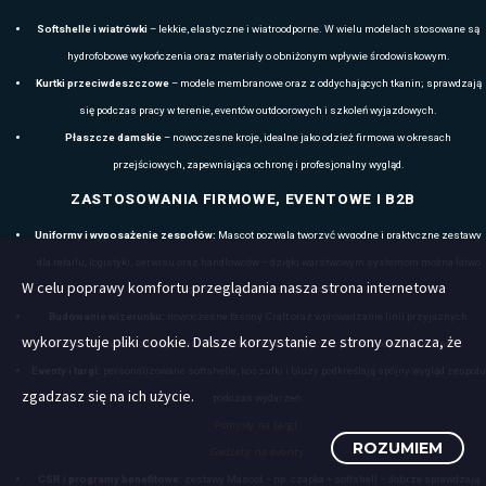
Czapki
Rodzaje:
sportowe beanie, czapki z daszkiem (5-panel, 
lekkie modele outdoorowe.
Cechy:
elastyczne, ciepłe lub szybkoschnące dzianiny;
ograniczająca wchłanianie wilgoci i
Kolory:
klasyczne odcienie (czarny, granat, szary) or
akcenty.
W celu poprawy komfortu przeglądania nasza strona internetowa
Rękawiczki
wykorzystuje pliki cookie. Dalsze korzystanie ze strony oznacza, że
Rodzaje:
rękawiczki dzianinowe, softshellowe, lekkie 
ocieplane.
zgadzasz się na ich użycie.
Cechy:
syntetyczne ociepliny, elastyczne mankiety, w wi
ROZUMIEM
ekranów dotykowych.