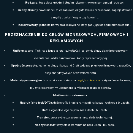
Polary Mascot
wyróżniają się świetnymi parametrami użytkowymi o
trwałością. Zachowują ciepło, są przyjemne w dotyku i doskonale spr
codzienna dla pracowników mobilnych, zespołów technicznych czy o
Nawet intensywne użytkowanie nie wpływa na ich wygląd – kolory pozo
traci swojej struktury. Dzięki możliwości znakowania haftem, nadru
stają się integralnym elementem identyfikacji wizualnej przedsiębio
programów lojalnościowych, pakietów powitalnych oraz eventów firm
Softshelle Mascot
to wybór dla firm, które potrzebują odzieży odpo
pogodowe, a jednocześnie wygodnej i odpowiedniej do pracy w ruchu. L
wiatroszczelność i hydrofobowe wykończenia sprawiają, że softshell j
pracowników terenowych, przedstawicieli handlowych, ekip serwisowy
Dodatkowym atutem jest nowoczesny, profesjonalny wygląd, który w