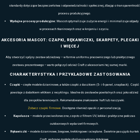
marki oraz planowanej akcji promocyjnej.
Bluzy z logo doskonale sprawdzają się podczas targów, konferencji, wy
eventów sportowych, prezentacji produktowych czy kampanii outdoorow
jako odzież dla zespołów obsługi, ambasadorów marki, hostess, ekip t
handlowych. Ich wygoda i funkcjonalność sprawiają, że pracownicy noszą
się na naturalną ekspozycję znaków firmowych.
To również świetny wybór jako element zestawów powitalnych dla now
motywacyjnych czy prezentów firmowych o wysokiej wartości użytkow
traktowane jako produkt premium, który podnosi rangę wydarzeń, a je
profesjonalny wizerunek przedsiębiorstwa.
Decydując się na bluzy Mascot z personalizacją otrzymujesz odzież trw