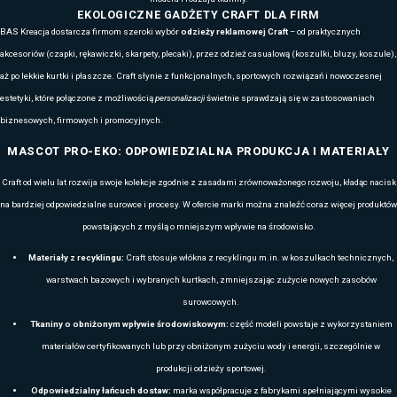
W zależności od rodzaju i przeznaczenia dostępne są warianty z elast
kieszeniami zapinanymi na zamek, regulowanymi kapturami, wysokimi
minimalistycznym wykończeniem charakterystycznym dla odzieży p
W ofercie znajdują się zarówno lekkie bluzy sportowe idealne do aktywn
outdoorowych, jak i klasyczne modele uniformowe, które podkreślają pr
podczas obsługi klienta, pracy magazynowej, serwisowej czy sprzedaż
świetnie sprawdzają się w nowoczesnych firmach oraz w środowiskach
crewnecki to niezawodny wybór tam, gdzie liczy się estetyka, wygoda 
BLUZY Z PERSONALIZACJĄ NA DZIAŁANIA 
Personalizacja
obejmuje haft komputerowy, nadruki, transfery termicz
każda z metod pozwala na uzyskanie profesjonalnego, trwałego efektu, 