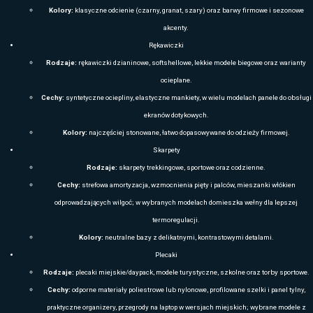
T-SHIRTY REKLAMOWE – KOSZULKI ZE Z
EVENTY, TARGI, KONFERENCJE I N
T-shirty reklamowe
Mascot
to nowoczesna, komfortowa i wyjątkowo t
z myślą o firmach, które chcą wyróżnić swój zespół i zadbać o profes
podczas działań marketingowych oraz codziennej pracy. To rozwiązani
funkcjonalność, estetykę oraz jakość wykonania, dzięki czemu świetn
dynamicznych, wymagających środowiskach biznesowych.
Koszulki tej marki wyróżniają się starannie dobranymi materiałami
oraz stabilnością kolorów, co gwarantuje nienaganny wygląd nawet po
czują się w nich komfortowo przez cały dzień – zarówno podczas obsł
targowym, w trakcie konferencji i szkoleń, jak i w codziennych obow
serwisowych. To odzież, która została zaprojektowana tak, by towarz