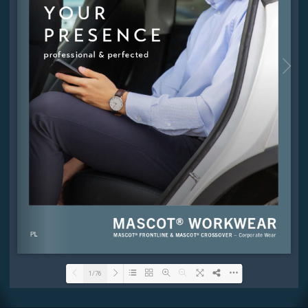
ZOBACZ NASZ KATALOG MA
Poznaj pełną ofertę profesjonalnej odzieży pracowniczej stworzonej
elegancji i funkcjonalności. W katalogu znajdziesz szeroki wybór u
technicznych — od koszul i spodni biznesowych, przez lekkie kurtk
odzież dla branż wymagających podwyższonej wytrzymałości. Uzup
akcesoria, które zapewniają wygodę i profesjonalny wygląd w każdej 