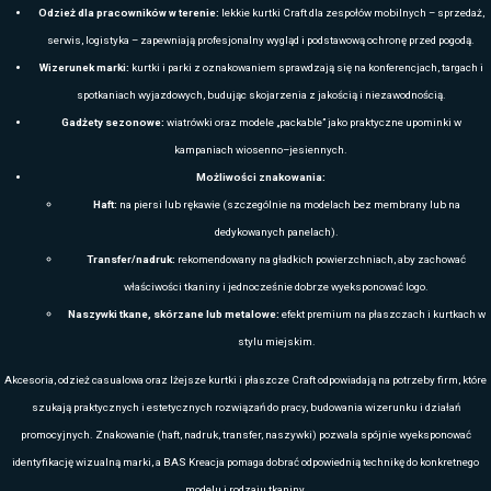
zespołu, trwałość i rozpoznawalność marki. Jeśli zależy Ci na jakośc
efektownej prezentacji firmy, polary, softshelle i koszulki Mascot są 
wzmacnia wszystkie działania wizerunkowe.
BLUZY MASCOT – MODELE SPORTOWE, UNIFO
HOODIES ITP.
BLUZY Z PERSONALIZACJĄ NA AKCJE 
DZIAŁANIACH B2B
Bluzy Mascot
to połączenie nowoczesnego designu, wysokiej trwałości
zespoły pracujące w różnych branżach. Marka słynie z jakości profesjon
sportowe
bluzy – zarówno
, klasyczne crewnecki, jak i popularne hoodi
jako element firmowego uniformu, odzieży reprezentacyjnej oraz wygo
obowiązków w biurze i w terenie.
Każdy model powstaje z dbałością o ergonomię i wygodę. Bluzy są miękk
intensywne użytkowanie i częste pranie, dzięki czemu przez długi cza