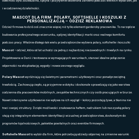
tylko oferta na jednorazowe akcje i wydarzenia promocyjne, ale prze
codzienna i specjalistyczna, stroje i uniformy robocze dla każdej bra
premium
biznesowa. Proponujemy zarówno marki
, jak i ekonomiczn
najnowsze trendy rynkowe. Skorzystaj z naszego doświadczenia i na
dla klientów firmowych. Dobierzemy odzież odpowiednią na każdą okazj
odbiorców.
NOTESY Z LOGO - WCIĄŻ NA FALI GADŻET
POLÓWKI ZE ZNAKOWANIEM MASCOT - KOS
FIRM
Polówki ze znakowaniem Craft
to idealne rozwiązanie dla firm, któ
profesjonalny wygląd, wysoki komfort noszenia i trwałą jakość wykona
wyróżniają się nowoczesnym krojem, oddychającymi materiałami or
wykończeniem, dzięki czemu świetnie sprawdzają się zarówno w codzi