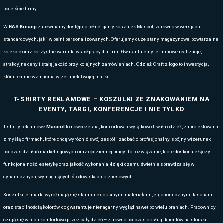
Koszule tej marki doskonale sprawdzają się jako element odzieży fi
które chcą zadbać o profesjonalną prezencję pracowników. Mogą pełn
handlowca, odzieży dla zespołów technicznych, stroju kadry biurowej,
reprezentacyjnej na targi, konferencje i eventy.
KOSZULE MASCOT DLA BRANŻ TECHNICZN
TERENOWYCH
Modele robocze wykonane z odpornych na przetarcia tkanin wybierane
budowlany, logistykę, transport, instalatorów oraz działy serwisow
kroje oraz kieszenie projektowane pod narzędzia sprawiają, że prac
obowiązki bez ograniczeń, zachowując pełen komfort i bezpieczeństwo.
sobie w warunkach, gdzie klasyczna koszula szybko straciłaby form