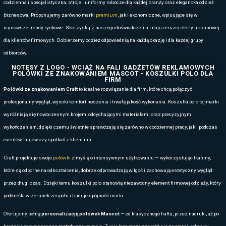
Współpracując z BAS Kreacją, firmy otrzymują dostęp do pełnej palet
doradców w wyborze modeli dopasowanych do stanowisk pracy oraz m
zamówień w ramach długofalowej współpracy. Zapewniamy również pr
szybkie terminy realizacji.
Mascot to marka, która łączy skandynawską jakość, wieloletnią 
technologię. W BAS Kreacja pomagamy firmom wykorzystać tę j
profesjonalnego, spójnego i bezpiecznego wizerunku zespołu
KOSZULE ROBOCZE, TRWAŁE, E
WYGODNE UBRANIA DLA PRA
KOSZULE ROBOCZE I FIRMOWE MASCOT –
ROZWIĄZANIE DLA BIZNES