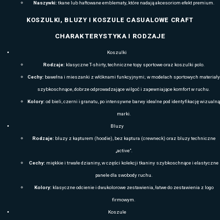
Decydując się na T-shirty Mascot ze znakowaniem, firmy inwestują w 
profesjonalny wizerunek marki, wzmacnia identyfikację wizualną i z
pracownikom każdego dnia. To praktyczne rozwiązanie dla przedsiębior
obecność była zauważalna, spójna i pozytywnie odbierana zarówno po
i w codziennej działalności.
MASCOT DLA FIRM: POLARY, SOFTSHELLE
PERSONALIZACJĄ – ODZIEŻ REK
Odzież firmowa to dziś coś znacznie więcej niż tylko element gardero
budowania profesjonalnego wizerunku, spójnej identyfikacji marki or
podczas pracy. Właśnie dlatego tak wielu przedsiębiorców wybiera pola
Mascot
– odzież, która od lat uchodzi za jedną z najbardziej niezawo
Projektowana w Danii i testowana w wymagających warunkach, stanow
odporności na eksploatację, wygody i nowoczesnego wyglądu.