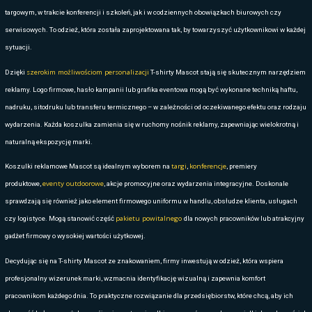
SPÓJNY STRÓJ DLA BRANŻY HOREC
hotelach
W
, restauracjach oraz firmach usługowych kluczowe jest p
tej marki ułatwiają stworzenie eleganckiego i jednolitego wyglądu całe
kelnerów po obsługę techniczną. Materiały odporne na częste pranie 
sprawiają, że to doskonały wybór wszędzie tam, gdzie strój pracowni
WYBÓR DLA FIRM DBAJĄCYCH O PROFESJO
PODCZAS EVENTÓW
targach
konferencjach
Na
,
i wydarzeniach branżowych koszula z log
wyróżnik. Jednolity strój pomaga budować zaufanie i zwiększa rozpo
tym pozostaje wygodny przez wiele godzin. To praktyczne rozwiązani
na żywo i chcących utrzymać wysoki poziom prezencji.
Odzież firmowa
z nadrukiem to trwały i lubiany nośnik reklamy. Na