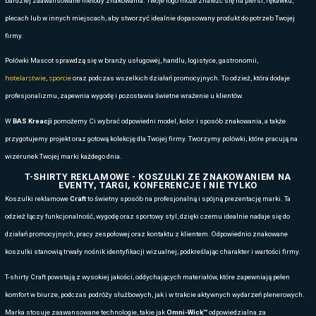
Koszule robocze oraz wizerunkowe jednego z najbardziej cenionych
profesjonalnej w Europie od lat uznawane są za jedne z najtrwalszyc
rynku. Marka o duńskich korzeniach słynie z tworzenia odzieży, która
intensywną eksploatację z komfortem noszenia przez cały dzień. To w
stawiają na spójny wizerunek zespołu, trwałość materiałów oraz możl
pod identyfikację wizualną firmy.
MODELE REKLAMOWE KOSZUL 
Producent oferuje szeroką gamę modeli, dzięki czemu firmy mogą dop
branży, stanowiska i warunków pracy. Dostępne są klasyczne koszul
mieszanek poliestru i bawełny, charakteryzujące się odpornością na p
kolorów nawet po wielu praniach. Bardzo popularne są modele stretc
ruchów w pracy technicznej lub serwisowej. W chłodniejszych miesi