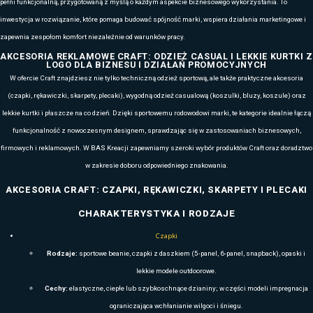
eventy
oraz
konferencje
,
a także do codziennego użytku w pracy. Koszulka z logo działa jak mo
widoczny, praktyczny i pozwalający budować rozpoznawalność marki
odzież wzmacnia poczucie zespołowości, a u klientów i partnerów pod
podejście firmy.
W
BAS Kreacji
zapewniamy dostęp do pełnej gamy koszulek Mascot,
standardowych, jak i w pełni personalizowanych. Oferujemy duże st
kolekcje oraz korzystne warunki współpracy dla firm. Gwarantujemy t
atrakcyjne ceny i stałą jakość przy kolejnych zamówieniach. Odzież Cr
która realnie wzmacnia wizerunek Twojej marki.