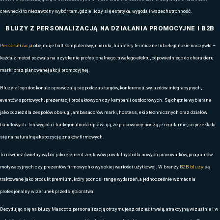
odprowadzanie wilgoci,
Omni-Shade™
zapewniająca ochronę przed 
Omni-Freeze™ Zero
oferująca efekt chłodzenia przy wysokich temp
koszulki świetnie sprawdzają się niezależnie od pogody i intensywno
W kolekcji Mascot znajdują się modele na każdą okazję — klasyczne 
całoroczne wersje techniczne oraz warianty z długim rękawem. Bogata
ułatwia dopasowanie odzieży do identyfikacji wizualnej firmy oraz cha
rewelacyjnie nadają się
do aktywności sportowych
, a także
do personalizacji
. Haft komputerowy, nadruk sitodrukowy, sublimacja
na precyzyjne i trwałe naniesienie logo lub hasła reklamowego.
Odzież reklamowa Mascot to doskonały wybór na firmowe