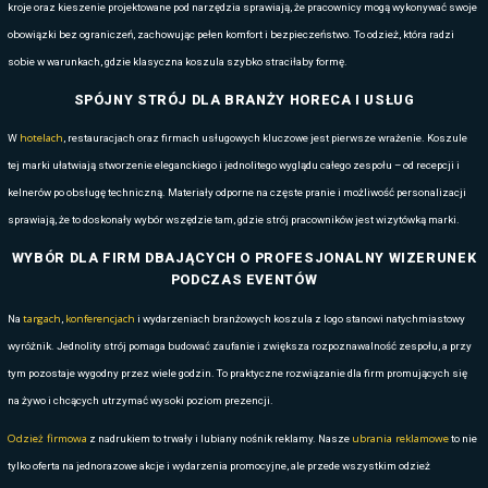
ZASTOSOWANIA B2
Budownictwo
– spodnie z wkładami na nakolanniki, kurt
atmosferyczne, wysokie standardy odpor
Logistyka i magazynowanie
– lekkie softshelle, bluzy z 
zapewniająca widoczność w magazynach i centrach
Przemysł i produkcja
– odzież odporna na przetarcia oraz
normami S1/S3/S7.
Usługi techniczne i serwisowe
– wygodne modele stretch o w
dla mechaników, monterów i ekip serwis
DLACZEGO WARTO WYBRAĆ MA
KREACJA?