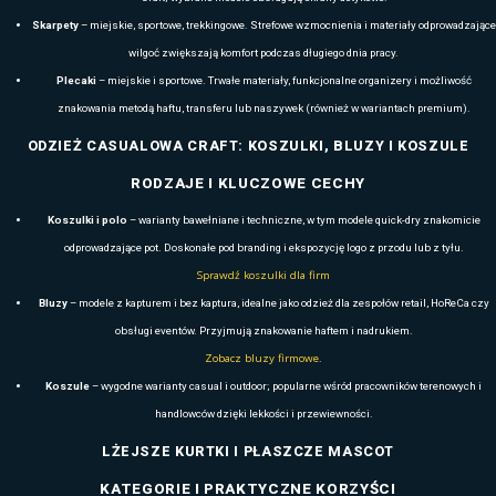
pełni funkcjonalną, przygotowaną z myślą o każdym aspekcie biznesow
inwestycja w rozwiązanie, które pomaga budować spójność marki, wspie
zapewnia zespołom komfort niezależnie od warunków pracy.
AKCESORIA REKLAMOWE CRAFT: ODZIEŻ CASUAL
LOGO DLA BIZNESU I DZIAŁAŃ PRO
W ofercie Craft znajdziesz nie tylko techniczną odzież sportową, al
(czapki, rękawiczki, skarpety, plecaki), wygodną odzież casualową (k
lekkie kurtki i płaszcze na co dzień. Dzięki sportowemu rodowodowi mar
funkcjonalność z nowoczesnym designem, sprawdzając się w zas
firmowych i reklamowych. W BAS Kreacji zapewniamy szeroki wybór p
w zakresie doboru odpowiedniego znakowan
AKCESORIA CRAFT: CZAPKI, RĘKAWICZKI, S
CHARAKTERYSTYKA I RODZ