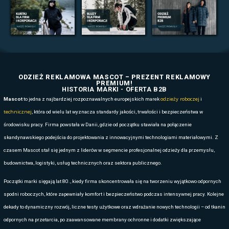
1/76
Loading PDF 21% ...
SPRAWDŹ PODOBNE DZIA
Szukasz innej odzieży, plecaków lub produktów outdoorowych? Spraw