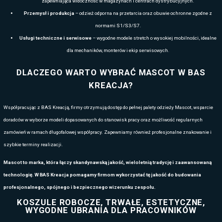
czasem Mascot stał się jednym z liderów w segmencie profesjonalnej
budownictwa, logistyki, usług technicznych oraz sektora publicznego
Początki marki sięgają lat 80., kiedy firma skoncentrowała się na tw
spodni roboczych, które zapewniały komfort i bezpieczeństwo podcza
dekady to dynamiczny rozwój, liczne testy użytkowe oraz wdrażanie n
odpornych na przetarcia, po zaawansowane membrany ochronne i dod
ergonomię. Dziś Mascot jest obecny w ponad 40 krajach, a jego produ
wykorzystywane przez profesjonalistów, którzy potrzebują niezawod
Współczesna oferta Mascot obejmuje szeroki zakres kategorii odzie
roboczych i ogrodniczek, przez kurtki przeciwdeszczowe i softshelle,
widoczności, obuwie robocze oraz akcesoria. Marka słynie z rygoryst