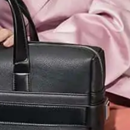
BRANVE FUNKCJONA
I ELEGANCKIE
torby, plecaki i artykuły piśmiennicze