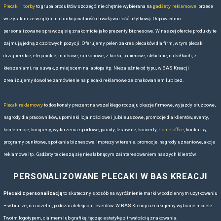
1/18
Loading PDF 59% ...
SPRAWDŹ JESZCZE