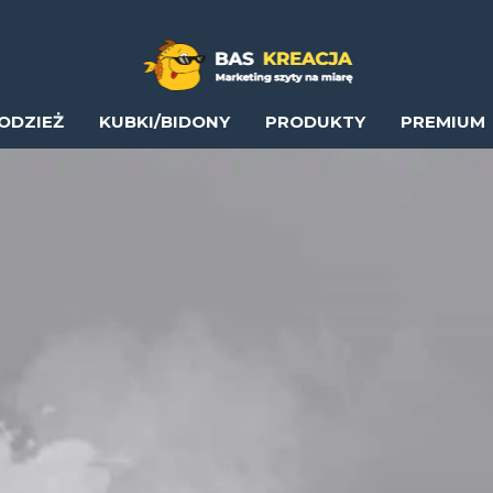
ODZIEŻ
KUBKI/BIDONY
PRODUKTY
PREMIUM