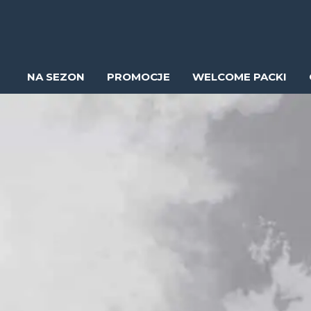
NA SEZON
PROMOCJE
WELCOME PACKI