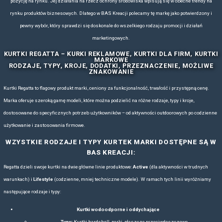
ZOBACZ WSZYSTKIE MARKI
ODZIEŻ REGATTA - UBRANIA Z NADRUK
CHARAKTERYSTYKA I HISTORIA MARK
Regatta to brytyjska marka odzieży i akcesoriów outdoorowych, z
Lionela Blacka. Obecnie jest prowadzona przez jego dzieci, Keitha i 