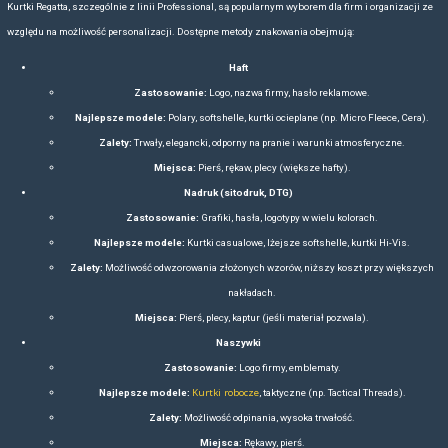
potrzebujących niezawodnej odzieży dla pracowników, np. w b
przemyśle.
Programy lojalnościowe
– Produkty Regatta są wykorz
konkursach czy programach dla klientów, łącząc praktyczno
Dzięki szerokiej ofercie, obejmującej linie Active, Lifestyle i Prof
technologiom, Regatta zdobywa uznanie zarówno wśród pojedynczyc
świeżym powietrzu, jak i firm szukających odzieży reklamowej. O
stowarzyszenia promującego międzynarodowe standardy pracy, dbaj
fabryk partnerskich i poprawę warunków w szwalniach. Regatta angaż
na rzecz etycznych warunków pracy.
Jej przewagi konkurencyjne, takie jak trwałość, wszechstronność i
czynią ją liderem w swojej kategorii, a zaangażowanie w etyczne pra