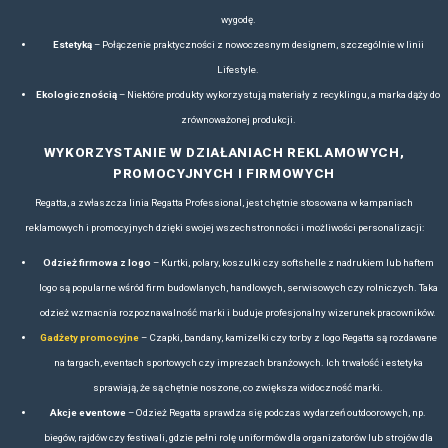
1/424
Loading PDF 5% ...
ZAPOZNAJ SIĘ Z NASZYMI PROPOZYCJAMI NA 
REKLAMOWĄ
Bluzy polarowe, kurtki dla firm, odzież reklamowa – propozycje