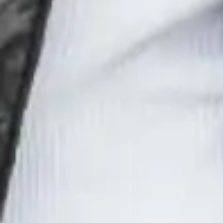
REGATTA - MODNI
I WYGODNIE
markowa odzież outdoorowa