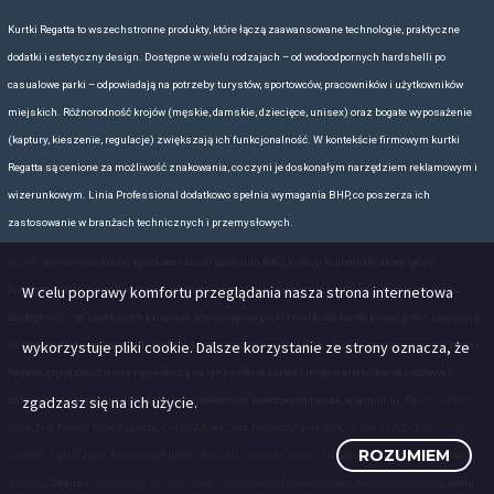
Regatta dzieli swoje kurtki na dwie główne linie produktowe:
Active
(dl
warunkach) i
Lifestyle
(codzienne, mniej techniczne modele). W rama
następujące rodzaje i typy:
Kurtki wodoodporne i oddychają
Typy:
Kurtki hardshell, parki, płaszcze pr
Technologie:
Membrany Isotex (wodoodporność od 
oddychalność do 20 000 g/m²/24h), wykończenie DWR (
W celu poprawy komfortu przeglądania nasza strona internetowa
klejone szwy.
wykorzystuje pliki cookie. Dalsze korzystanie ze strony oznacza, że
Przykłady modeli:
Regatta Dover, Volt
zgadzasz się na ich użycie.
Cechy:
Wysoka ochrona przed deszczem i wiatrem, lekk
małych rozmiarów (niektóre modele są 
ROZUMIEM
Kurtki softshellowe