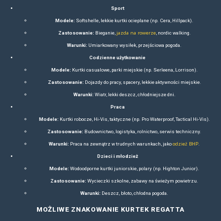
logo są popularne wśród firm budowlanych, handlowych, serwi
odzież wzmacnia rozpoznawalność marki i buduje profesjona
Gadżety promocyjne
– Czapki, bandany, kamizelki czy torby
na targach, eventach sportowych czy imprezach branżowych.
sprawiają, że są chętnie noszone, co zwiększa w
Akcje eventowe
– Odzież Regatta sprawdza się podczas wy
biegów, rajdów czy festiwali, gdzie pełni rolę uniformów dla o
uczestników.
Kampanie wizerunkowe
– Współpraca z celebrytami i sporto
oraz obecność w mediach społecznościowych pomagają bud
marki jako towarzysza aktywnego stylu 
Odzież robocza
– Linia Professional spełnia wymogi BHP, c