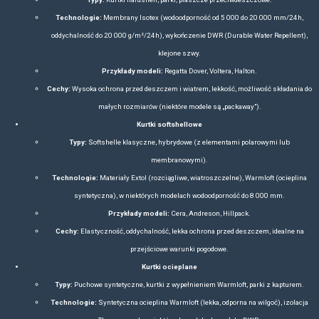
firmy Regatta Limited z siedzibą w Manchesterze. Od skromnych 
pracownikami, rozrosła się do przedsiębiorstwa eksportującego 
osiągającego obroty rzędu 262 milionów funtów brytyjskich. Regatta 
która obejmuje inne marki, takie jak Dare2b (skierowana do narcia
Craghoppers, Regatta Professional oraz Hawk
Marka zyskała popularność dzięki produkcji odzieży turystycznej i
jakość, funkcjonalność i przystępną cenę. W Polsce centralne bi
Wschodniej znajduje się w Modlnicy koło Kra
Rodzaje odzieży
Artykuły odzieżowe i akcesoria Regatta występują w dwóch główny
Active
– przeznaczona do intensywnego wysiłku fizyczne