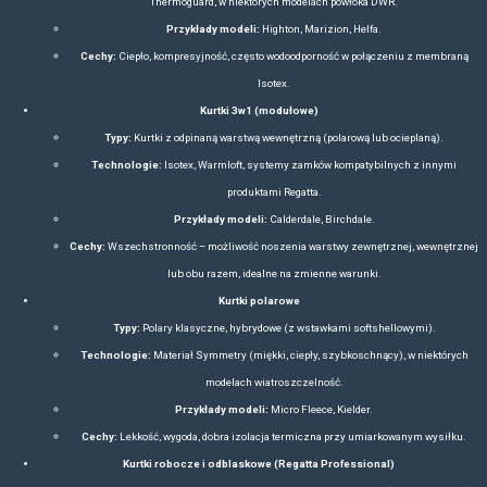
atmosferycznych. Obejmuje:
Kurtki wodoodporne i oddychające (z membranam
Polary, softshelle i kamizelki
Spodnie trekkingowe i robocz
Obuwie outdoorowe, w tym buty trek
Akcesoria, takie jak czapki, rękawiczki, ska
Lifestyle
– odzież codzienna, łącząca wygodę i styl, idealna n
wymagające aktywności. Zawiera:
Koszulki, bluzy i koszule casua
Lżejsze kurtki i płaszcze.
Obuwie codzienne.
Dodatkowo, linia
Regatta Professional
skupia się na odzieży roboczej
normy BHP (np. odzież odblaskowa Hi-Vis, obuwie z certyfikatami S1