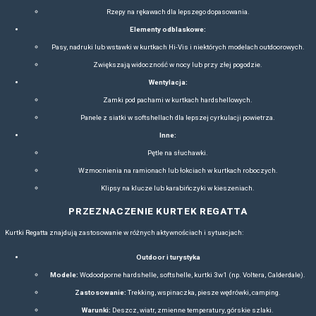
promieniowaniem UV to standard w kolekcjach 
Komfortem
– Ergonomiczne kroje, elastyczne materiały i sz
wygodę.
Estetyką
– Połączenie praktyczności z nowoczesnym desig
Lifestyle.
Ekologicznością
– Niektóre produkty wykorzystują materiały 
zrównoważonej produkcji.
WYKORZYSTANIE W DZIAŁANIACH R
PROMOCYJNYCH I FIRMOW
Regatta, a zwłaszcza linia Regatta Professional, jest chętnie
reklamowych i promocyjnych dzięki swojej wszechstronności i mo
Odzież firmowa z logo
– Kurtki, polary, koszulki czy softs