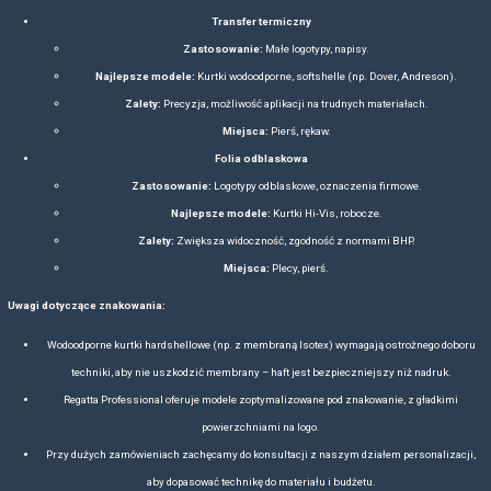
pozycję na rynku. Jej działania na rzecz ochrony środowiska wpis
rynku produktów biznesowych. Dlatego w BAS Kreacji polecamy tę 
pewny wybór, który sprawdzi się doskonale do wszelkiego rodz
marketingowych.
KURTKI REGATTA – KURKI REKLAMOWE, KURTKI
MARKOWE
RODZAJE, TYPY, KROJE, DODATKI, PRZEZNA
ZNAKOWANIE
Kurtki Regatta to flagowy produkt marki, ceniony za funkcjonalność, tr
Marka oferuje szeroką gamę modeli, które można podzielić na różne rodz
dostosowane do specyficznych potrzeb użytkowników – od aktywnośc
użytkowanie i zastosowania firmowe.
WZYSTKIE RODZAJE I TYPY KURTEK MARK
BAS KREACJI: