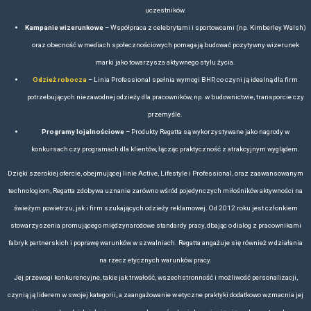
SPRAWDŹ POZOSTAŁE MARKI ODZIEŻOWE
marki odzieżowe – odzież premium dla firm