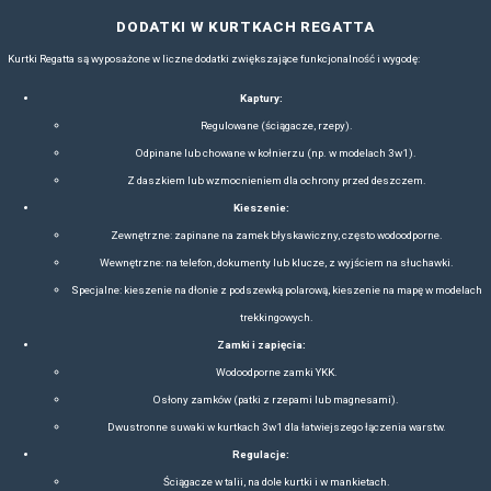
Etyczne podejście
– Zaangażowanie w poprawę warunków prac
buduje pozytywny wizerunek i przyciąga świadom
Rozpoznawalność i ekspansja
– Obecność w ponad 250 skl
z sieciami takimi jak Decathlon oraz celebrytami (np. Kim
wzmacniają pozycję marki.
Personalizacja dla firm
– Linia Regatta Professional umożliwi
atrakcyjną dla przedsiębiorstw szukających odzi
CECHY ODZIEŻY REGATT
Odzież Regatta charakteryzuje się:
Trwałością
– Produkty są testowane pod kątem odporności na zu
zginane ponad 9000 razy, a zamki wielokrotnie zapi
Funkcjonalnością
– Wodoodporność, oddychalność, och