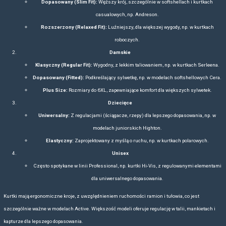
PRZEWAGI KONKURENCYJ
Regatta wyróżnia się na rynku dzięki kilku kluczo
Jakość w przystępnej cenie
– Marka oferuje trwałe pro
technologiami (np. wodoodporne membrany, oddychające tkan
niższych niż wielu konkurentów premium, takich j
Wszechstronność oferty
– Dwie linie (Active i Lifestyle
(Professional, Activewear) pozwalają dotrzeć do szerokiego g
turystyki, przez sportowców, po firmy szukające o
Innowacyjne technologie
– Regatta stosuje nowoczesne mater
szybkoschnące tkaniny, wodoszczelne wykończenia i powło
zapewnia komfort w każdych warunka