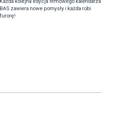
Każda kolejna edycja firmowego kalendarza
BAS zawiera nowe pomysły i każda robi
furorę!