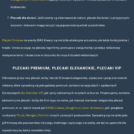
świetnie sprawdzają się modele typu shopper lub torby miejskie o wię
pozwalają wygodnie przenosić katalogi, broszury czy materiały promo
minimalistycznemu, nowoczesnemu designowi oraz możliwości wyk
dowolnej technice, torby te prezentują się profesjonalnie i stają się n
dodatkiem, ale i skutecznym nośnikiem reklamy.
Firmy coraz częściej zamawiają torby Lefrik także z myślą o integra
sportowych. Modele o sportowym kroju, z dodatkowymi kieszeniami
świetnie sprawdzają się jako pakiet startowy dla uczestników firmowy
wspólnych treningów. Takie rozwiązanie pozwala jednocześnie zadbać
dodatkowo wzmocnić przekaz marki.
JAKOŚCIOWE GADŻETY REKLAMOWE DLA
FIRM – TORBY LIFESTYLE