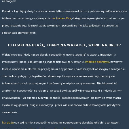
torebki
Decydując się na torby i
w działaniach marketingowych i firm
produkt, który spełnia nie tylko funkcję praktyczną, ale także wizerunk
nadąża za światowymi trendami, szanuje środowisko i stawia na prod
zgodzie z ideą zrównoważonego rozwoju. Dzięki temu każda kampania
torby Lefrik, zyskuje dodatkowy, autentyczny wymiar – a klienci i par
takie podejście coraz bardziej.
Współpraca z dostawcą, który zapewnia kompleksową obsługę od dor
przez dobór optymalnego rodzaju personalizacji, aż po terminową dos
pozwala w pełni wykorzystać potencjał takich upominków. To rozwiąza
branżę czy skalę projektu, zawsze zostawia dobre wrażenie i buduje 