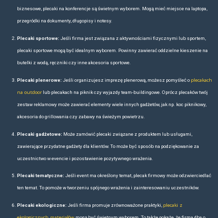
dla nowych pracowników czy uczestników programów motywacyjnych,
ekologiczne i proklienckie wartości firmy.
Nie można również pominąć roli, jaką odgrywają w działaniach CSR o
lojalnościowych kierowanych do kluczowych partnerów biznesowych c
wykonana z materiałów z recyklingu to nie tylko funkcjonalny gadżet, a
inwestuje w odpowiedzialne rozwiązania i troszczy się o środowisko. 
znacząco podnieść wartość oferty, a przy tym wywołać autentyczne emo
trwałe relacje biznesowe.
TORBA NA EVENT, KONFERENCJE, 
W świecie biznesowym torby Lefrik znajdują zastosowanie zarówno
branżowych
, jak i w codziennych działaniach operacyjnych. Na targa