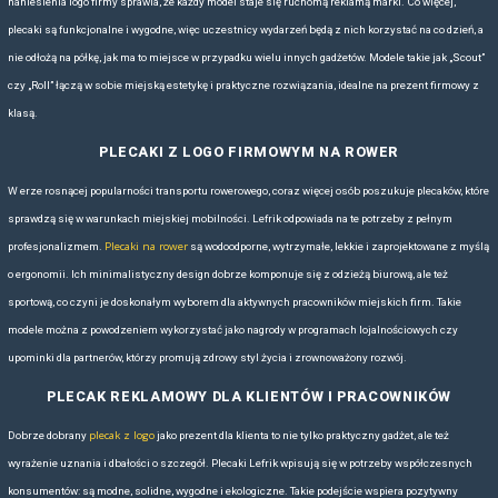
HISTORIA MARKI - OFERTA PL
Marka Lefrik powstała w 2012 roku w Hiszpanii z jasno określoną mis
funkcjonalnych, estetycznych i zrównoważonych rozwiązań bagażow
Od samego początku Lefrik koncentrował się na ekologicznym podejśc
ich produkty wytwarzane są z przetworzonych butelek PET, co nie tyl
ale także wpisuje się w coraz popularniejsze strategie ESG stosow
przedsiębiorstwa.
Charakterystyka produktów Lefrik to połączenie minimalistycznego, m
przemyślaną funkcjonalnością. Plecaki i torby tej marki są lekkie, wo
codzienne zużycie oraz bardzo wygodne w codziennym użytkowaniu. 
ludzi aktywnych, mobilnych i dbających o środowisko. Marka Lefrik wy
konkurencji nie tylko jakością materiałów, ale także dbałością o szc