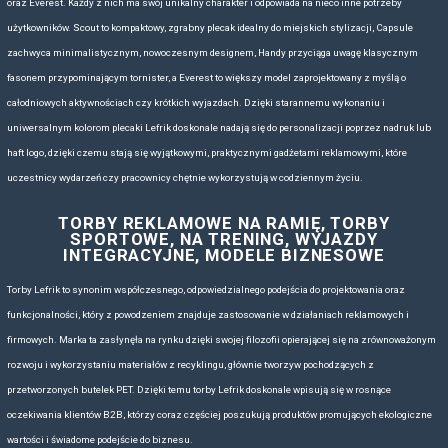
doświadczenie w branży promocyjnej pozwala skutecznie połączyć este
funkcjonalność w spójny przekaz marketingowy.
PLECAKI REKLAMOWE DLA FIRM -
WYDARZENIA OUTDOOROWE, SPO
WIĘCEJ
Współczesne firmy coraz świadomiej podchodzą do wyboru materiałó
reklamowych. W tym kontekście plecaki i torby od Lefrik stają się je
najbardziej uniwersalnych wyborów. Marka Lefrik to nie tylko styl i 
ekologia
wszystkim
, funkcjonalność i jakość, które doceni zarówno od
biznesowy. Plecaki Lefrik wykonane są z przetworzonych butelek PET,
pozytywny odbiór marki wśród świadomych ekologicznie klientów i kon
produkty Lefrik świetnie sprawdzają się jako element strategii CSR, al