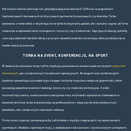
sprawdzą się w warunkach miejskiej mobilności. Lefrik odpowiada na
Plecaki na rower
profesjonalizmem.
są wodoodporne, wytrzymałe, lek
o ergonomii. Ich minimalistyczny design dobrze komponuje się z odzi
sportową, co czyni je doskonałym wyborem dla aktywnych pracowników
modele można z powodzeniem wykorzystać jako nagrody w programac
upominki dla partnerów, którzy promują zdrowy styl życia i zrownowa
PLECAK REKLAMOWY DLA KLIENTÓW I 
plecak z logo
Dobrze dobrany
jako prezent dla klienta to nie tylko prak
wyrażenie uznania i dbałości o szczegół. Plecaki Lefrik wpisują się
konsumentów: są modne, solidne, wygodne i ekologiczne. Takie podej
wizerunek marki jako odpowiedzialnej i nowoczesnej. Personalizacja
nadruk pozwala dodatkowo wzmocnić relację z klientem i sprawia, że