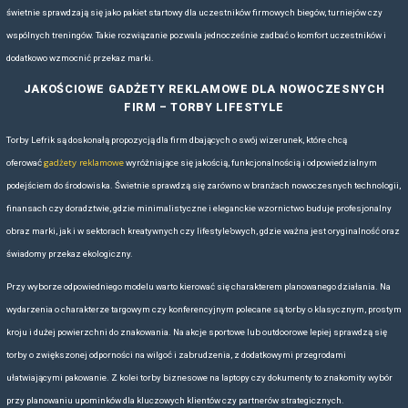
długo w codziennym kontakcie.
PLECAKI DLA B2B – MOŻLIWOŚCI B
Plecaki i torby Lefrik można z powodzeniem wykorzystać w szeroko 
B2B. Sprawdza się zarówno jako upominki dla pracowników, nagrody
jak i prezenty dla partnerów biznesowych. Ich uniwersalny charakter 
różnorodnych grup docelowych – od młodych profesjonalistów po doj
Współpraca z Lefrik pozwala na stworzenie dedykowanych serii z in
czyni ofertę niezwykle elastyczną i skrojoną pod potrzeby konkretnej 
jakość i zrównoważony rozwój zyskują na znaczeniu, Lefrik jawi się j
budować wartościowe relacje i autentyczny wizerunek.