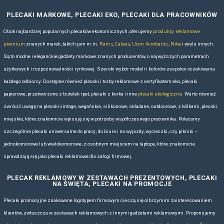
Torby Lefrik są doskonałą propozycją dla firm dbających o swój wizer
gadżety reklamowe
oferować
wyróżniające się jakością, funkcjonaln
podejściem do środowiska. Świetnie sprawdzą się zarówno w branżac
finansach czy doradztwie, gdzie minimalistyczne i eleganckie wzorn
obraz marki, jak i w sektorach kreatywnych czy lifestyle’owych, gdzie
świadomy przekaz ekologiczny.
Przy wyborze odpowiedniego modelu warto kierować się charakterem 
wydarzenia o charakterze targowym czy konferencyjnym polecane są
kroju i dużej powierzchni do znakowania. Na akcje sportowe lub outdo
torby o zwiększonej odporności na wilgoć i zabrudzenia, z dodatkow
ułatwiającymi pakowanie. Z kolei torby biznesowe na laptopy czy do
przy planowaniu upominków dla kluczowych klientów czy partnerów s