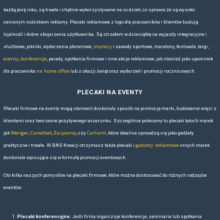
które doskonale nadają się na treningi czy wyjazdy integracyjne, a tak
i biznesowe zaprojektowane z myślą o profesjonalistach uczestnicz
spotkaniach branżowych. Nie brakuje także kompaktowych toreb typu t
częściej wykorzystywane są w roli gustownych upominków korporacyjn
gdzie stanowią praktyczny dodatek do materiałów konferencyjnych cz
TORBY LEFRIK W STRATEGIACH MARKETINGO
BRANDINGOWYCH
Torby tej marki zyskują uznanie w kampaniach reklamowych przede 
uniwersalności i atrakcyjnemu wzornictwu, które można łatwo dostoso
wizualnej firmy. Odpowiednio dobrany model, z nadrukowanym logo l
grawerem, skutecznie wzmacnia rozpoznawalność marki i buduje je
oczach odbiorców. Coraz częściej torby Lefrik wykorzystywane są j