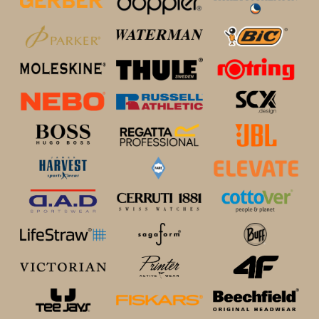
zestawie produktowym – możliwości są praktycznie nieograniczone!
PLECAKI REKLAMOWE NA KAŻDĄ PORĘ ROKU, 
NA PREZENT
Plecaki reklamowe BAS Kreacji to znakomity pomysł na udaną promo
i w każdych warunkach pogodowych.
wycieczkę rowerową
Trudno wyobrazić sobie udaną
lub wypoczynek
plecaka lub torby na niezbędne akcesoria plażowe. Podobnie wypad p
udany tylko z odpowiednio dobranym plecakiem – najlepiej z logo twoj
okaże się naprawdę udana jeśli wszystkie niezbędne gadżety zmieści
jesień
stelażem na wędrówki po szlakach górskich. A
powita Cię fant
udasz się na wrześniową ekspedycję niosąc plecak firmowy wypełni