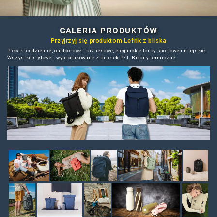
EKO PRODUKTY MARKOWE
z możliwością pełnej personalizacji
GALERIA PRODUKTÓ
Przyjrzyj się produktom Lefrik z b
Plecaki codzienne, outdoorowe i biznesowe, eleganckie tor
Wszystko stylowe i wyprodukowane z butelek PET. Bidony 