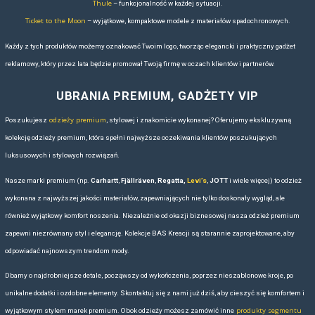
akcesoria do grillowania czy zabawy na świeżym powietrzu.
Plecaki gadżetowe:
Może zamówić plecaki związane z produk
zawierające przydatne gadżety dla klientów. To może być sposó
uczestnictwo w evencie i pozostawienie pozytywnego wrażenia
Plecaki tematyczne:
Jeśli event ma określony temat, plecak 
ten temat. To pomoże w tworzeniu spójnego wrażenia i zainter
Plecaki ekologiczne:
Jeśli firma promuje zrównoważone prak
ekologicznych materiałów
mogą być świetnym wyborem. To takż
środowisko.
Plecaki dla dzieci:
Jeśli eventy są skierowane do rodzin, pleca
wzorami i kolorami mogą cieszyć się popularnością wśród ucz