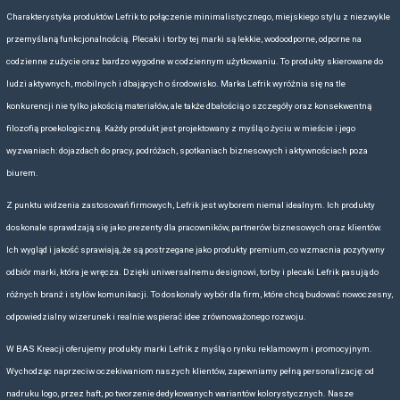
Szukasz innych plecaków, toreb i akcesoriów dla Twojej firmy? Dobrze 
wymienione niżej działy.