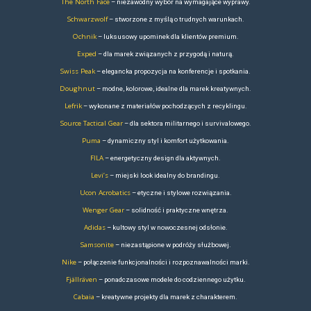
eventów:
Plecaki konferencyjne:
Jeśli firma organizuje konferencje, s
biznesowe, plecaki na konferencje są świetnym wyborem. Mogą
przegródki na dokumenty, długopisy i notesy.
Plecaki sportowe:
Jeśli firma jest związana z aktywnościami
plecaki sportowe mogą być idealnym wyborem. Powinny zawier
butelki z wodą, ręczniki czy inne akcesoria sportowe.
Plecaki plenerowe:
Jeśli organizujesz imprezę plenerową, 
na outdoor
lub plecakach na piknik czy wyjazdy team-building
zestaw reklamowy może zawierać elementy wiele innych gadżetó