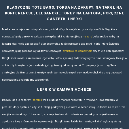
MINIMALISTYCZNE PLECAKI R
KOMPAKTOWE PLECAKI MIEJSKIE
FASONY
Wśród najpopularniejszych plecaków Lefrik znajdziemy modele takie 
oraz Everest. Każdy z nich ma swój unikalny charakter i odpowiada na
użytkowników. Scout to kompaktowy, zgrabny plecak idealny do miejsk
zachwyca minimalistycznym, nowoczesnym designem, Handy przyc
fasonem przypominającym tornister, a Everest to większy model zapr
całodniowych aktywnościach czy krótkich wyjazdach. Dzięki staran
uniwersalnym kolorom plecaki Lefrik doskonale nadają się do persona
haft logo, dzięki czemu stają się wyjątkowymi, praktycznymi gadżeta
uczestnicy wydarzeń czy pracownicy chętnie wykorzystują w codzie
TORBY REKLAMOWE NA RAMI