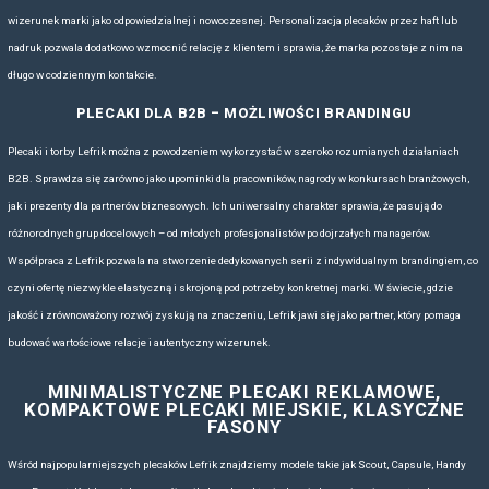
filozofią proekologiczną. Każdy produkt jest projektowany z myślą o ży
wyzwaniach: dojazdach do pracy, podróżach, spotkaniach biznesowyc
biurem.
Z punktu widzenia zastosowań firmowych, Lefrik jest wyborem niemal
doskonale sprawdzają się jako prezenty dla pracowników, partnerów b
Ich wygląd i jakość sprawiają, że są postrzegane jako produkty prem
odbiór marki, która je wręcza. Dzięki uniwersalnemu designowi, torby 
różnych branż i stylów komunikacji. To doskonały wybór dla firm, kt
odpowiedzialny wizerunek i realnie wspierać idee zrównoważonego r
W BAS Kreacji oferujemy produkty marki Lefrik z myślą o rynku rek
Wychodząc naprzeciw oczekiwaniom naszych klientów, zapewniamy p
nadruku logo, przez haft, po tworzenie dedykowanych wariantów kolo