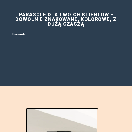
PARASOLE DLA TWOICH KLI
DOWOLNIE ZNAKOWANE, KOL
DUŻĄ CZASZĄ
Parasole
dla klientów od BAS Kreacji – najszersza oferta, kró
dostawa i projekt znakowania gratis. Nasze parasole charakte
powierzchnią reklamową oraz idealnie wypromują Twoją firm