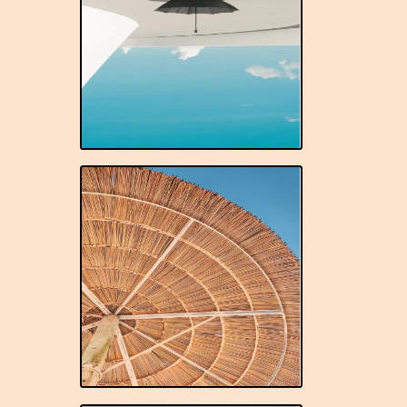
marek, doskonały sposób na reklamę w gorące deszczową porę 