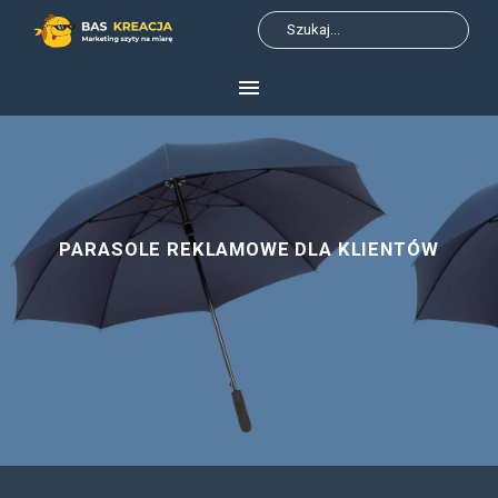
PARASOLE REKLAMOWE DLA 
Szeroki wybór modeli – parasole reklamowe dla klientów od BAS Kre
najlepsze rozwiązanie dla siebie!