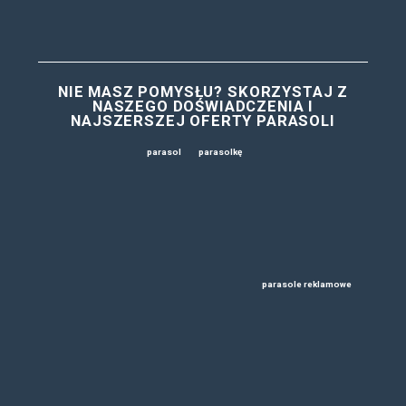
PARASOLE REKLAMOWE
KLIENTÓW ZE ZNAKOWA
Chcesz zareklamować swoją firmę? Zainwestuj w znakowan
reklamowe
dla klientów. Nasza kolekcja produktów została st
wyselekcjonowana, abyś mógł profesjonalnie podkreślić swój 
roku. U nas znajdziesz dokładnie to, czego potrzebujesz. Spr
PARASOLE DLA TWOICH ODBIO
MOŻLIWĄ PEŁNĄ PERSONAL
P
arasole firmowe
dostępne w magazynach BAS Kreacji nie ty