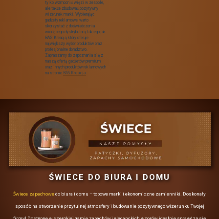
personalizacji są różnorodne, a ich
wybór powinien być dostosowany do
rodzaju produktu. Przykładowe
techniki to:
Nadruk pełnokolorowy
UV:
doskonały do kubków i
termosów, zapewniający
intensywne kolory.
Grawer laserowy:
idealny
do metalowych akcesoriów,
nadający im elegancki
wygląd.
Haft:
popularny w przypadku
odzieży, nadający produktom
wysoką jakość.
Gadżety mogą być personalizowane