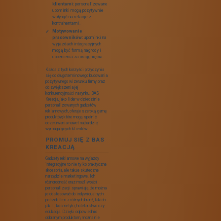
tylko są praktyczne, ale również
mogą być doskonałym nośnikiem
logo firmy. Na przykład, plecaki
wykonane z materiałów odpornych
na wodę będą świetnym wyborem
dla firm organizujących wydarzenia
w terenie.
PERSONALIZACJ
GADŻETÓW –
KLUCZ DO
SUKCESU
Personalizacja gadżetów
reklamowych to element, który
sprawia, że stają się one unikalne i
bardziej atrakcyjne. Możliwości