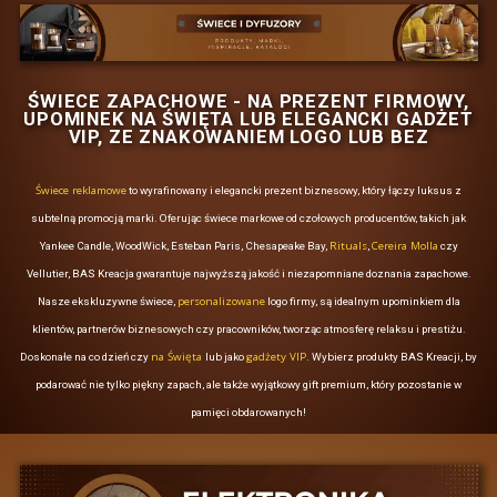
Oto kilka z nich:
Upominki dla pracowników na
zakończenie projektu.
welcome pack
Element
a
dla nowych uczestników
wydarzenia.
Nagrody w wewnętrznych
konkursach i grach
zespołowych.
Akcesoria do wykorzystania
podczas szkoleń i
warsztatów w terenie.
Warto zauważyć, że gadżety
reklamowe mogą być także
stosowane w programach