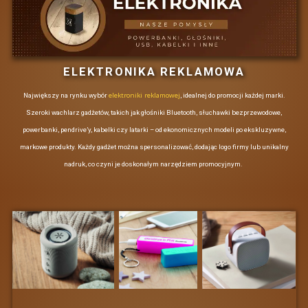
lojalnościowych, co dodatkowo
wzmacnia relacje z pracownikami
oraz klientami. Na przykład, dla
agencji ubezpieczeniowych, które
organizują wyjazdy integracyjne,
gadżety mogą być doskonałym
narzędziem do budowania
lojalności klientów.
GADŻETY DLA
RÓŻNYCH BRANŻ
Wybór odpowiednich gadżetów
reklamowych powinien być
dostosowany do specyfiki branży, w
której działa dana firma. Oto kilka
przykładów:
Dla branży IT:
nowoczesne