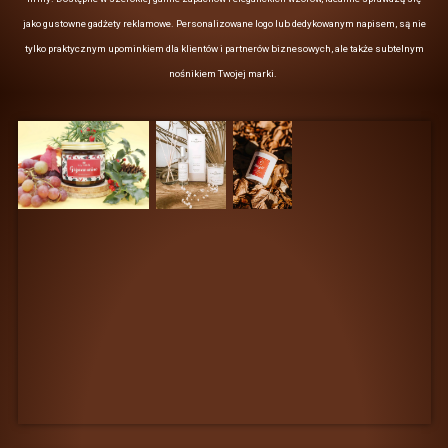
w sposób, który przyciągnie uwagę
odbiorców. Na przykład, kubki
termiczne z logo mogą stać się
ulubionym produktem, którego
uczestnicy wyjazdu będą używać
na co dzień, co dodatkowo promuje
markę.
PRZYKŁADOWE
ZASTOSOWANIA
GADŻETÓW
REKLAMOWYCH
Gadżety reklamowe na wyjazdy
integracyjne mają szerokie
zastosowanie i można je
wykorzystać w wielu sytuacjach.