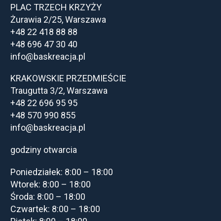
PLAC TRZECH KRZYŻY
dzień, wzmacniają poczucie przynależności i profesjonalny wiz
Żurawia 2/25, Warszawa
wariantach, od ekonomicznych po premium, pozwalają na elastycz
+48 22 418 88 88
i potrzeb.
+48 696 47 30 40
info@baskreacja.pl
KRAKOWSKIE PRZEDMIEŚCIE
Traugutta 3/2, Warszawa
+48 22 696 95 95
+48 570 990 855
info@baskreacja.pl
godziny otwarcia
Poniedziałek: 8:00 – 18:00
Wtorek: 8:00 – 18:00
Środa: 8:00 – 18:00
Czwartek: 8:00 – 18:00