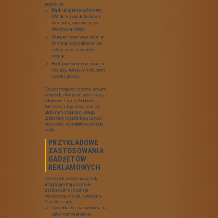
wydarzenia są gadżety reklamowe,
które mogą wzmocnić wrażenia
uczestników oraz podkreślić
identyfikację z firmą. W tym
artykule przyjrzymy się, jakie
gadżety reklamowe sprawdzą się
najlepiej na wyjazdach
integracyjnych, jakie mają
zastosowania oraz jakie korzyści
przynoszą firmom.
RODZAJE
GADŻETÓW
REKLAMOWYCH
NA WYJAZDY
INTEGRACYJNE