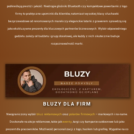
marce nawet po zakończeniu
tylko praktycznym upominkiem dla klientów i partnerów biznesow
pobytu.
nośnikiem Twojej marki.
KORZYŚCI Z
WYKORZYSTANIA
GADŻETÓW
REKLAMOWYCH
NA WYJAZDACH
INTEGRACYJNYC
Inwestowanie w gadżety reklamowe
na wyjazdach integracyjnych
przynosi szereg korzyści
biznesowych, które warto rozważyć:
Budowanie
rozpoznawalności