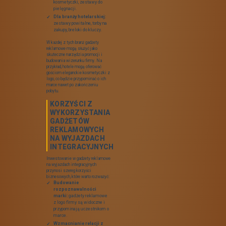
sportowe.
Gadżety ekologiczne:
torby z materiałów
recyclowanych,
biodegradowalne kubki.
OUTDOOROWE
GADŻETY JAKO
MUST-HAVE NA
WYJAZDY
INTEGRACYJNE
W kontekście wyjazdów na
świeżym powietrzu, gadżety
outdoorowe stają się kluczowym
elementem. Plecaki reklamowe,
termosy czy koc piknikowy nie