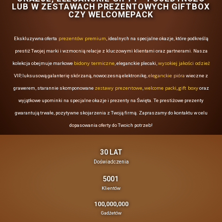
GADŻETY ELEKTRONICZNE - G
SŁUCHAWKI, POWERBANKI, KOŚC
LATARKI ITP. - PROSTE I TA
EKSKLUZYWNE I MARK
Gadżety elektroniczne
głośniki
słuchawki
powerbanki
, takie jak
,
,
latarki
czy
, łączące funkcjonalność z możliwością personalizacji.
tanie modele, idealne dla masowych kampanii, jak i ekskluzywne,
podkreślają prestiż i jakość. Niedrogie głośniki Bluetooth czy ko
firmy to praktyczne upominki dla klientów, natomiast wysok
bezprzewodowe od renomowanych marek czy eleganckie latarki 
jako ekskluzywne prezenty dla kluczowych partnerów biznesowy
gadżetu zależy od budżetu i grupy docelowej, ale każdy z ni