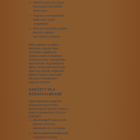
Wybór odpowiednich gadżetów
reklamowych na wyjazd integracyjny
powinien być przemyślany. Warto
postawić na produkty, które będą
użyteczne, a zarazem będą
przypominały o firmie. Oto kilka
popularnych kategorii gadżetów,
które doskonale sprawdzą się w
tym kontekście:
Gadżety outdoorowe:
plecaki, termosy, kubki
turystyczne, koc piknikowy.
Akcesoria biurowe:
notesy,
długopisy, organizer na
biurko.
Odzież reklamowa:
t-
shirty, czapki, kurtki