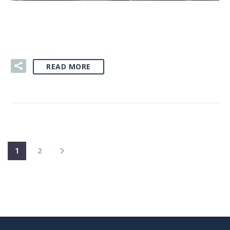
02 SIE:
GIFT PACKI
READ MORE
2
1