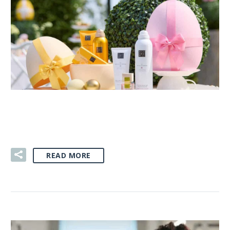
02 SIE:
GADŻETY NA WIELKANOC
READ MORE