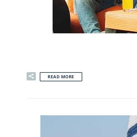
02 SIE:
GADŻETY REKLAM
READ MORE